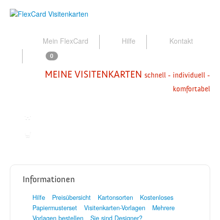
Mein FlexCard
Hilfe
Kontakt
0
MEINE VISITENKARTEN
schnell - individuell -
komfortabel
Startseite
Zur Bestellung
Informationen
Hilfe
Preisübersicht
Kartonsorten
Kostenloses
Papiermusterset
Visitenkarten-Vorlagen
Mehrere
Vorlagen bestellen
Sie sind Designer?