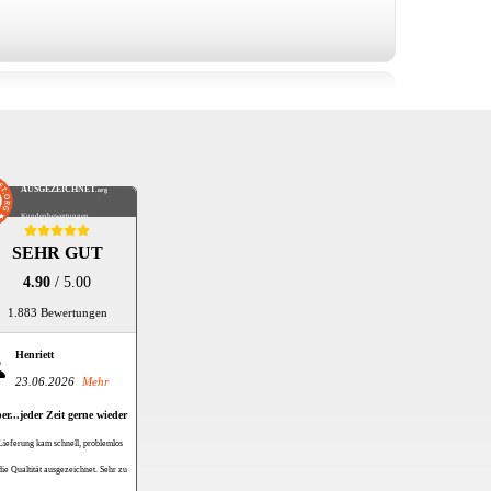
AUSGEZEICHNET
.org
Kundenbewertungen
SEHR GUT
4.90
/ 5.00
1.883 Bewertungen
Henriett
23.06.2026
Mehr
er...jeder Zeit gerne wieder
Lieferung kam schnell, problemlos
die Qualtität ausgezeichnet. Sehr zu