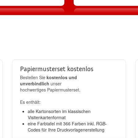
2
3
Produktion
Standard-Ver
llen
in 24h
kostenlos
Papiermusterset kostenlos
Bestellen Sie
kostenlos und
unverbindlich
unser
hochwertiges Papiermusterset.
Es enthält:
alle Kartonsorten im klassischen
Visitenkartenformat
eine Farbtafel mit 366 Farben inkl. RGB-
Codes für Ihre Druckvorlagenerstellung