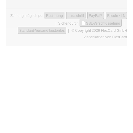
®
Zahlung möglich per
Rechnung
Lastschrift
PayPal
Bitcoin / LN
| Sicher durch
SSL-Verschlüsselung
|
Standard-Versand kostenlos
| © Copyright 2026 FlexCard GmbH
Visitenkarten
von FlexCard