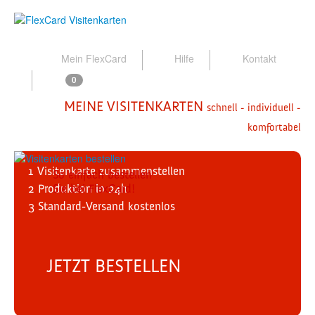
Mein FlexCard
Hilfe
Kontakt
0
MEINE VISITENKARTEN
schnell - individuell -
komfortabel
1
Visitenkarte zusammenstellen
So einfach bestellen
2
Produktion
Sie bei FlexCard!
in 24h
3
Standard-Versand
kostenlos
JETZT BESTELLEN