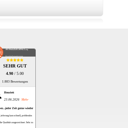
AUSGEZEICHNET
.org
Kundenbewertungen
SEHR GUT
4.90
/ 5.00
1.883 Bewertungen
Henriett
23.06.2026
Mehr
er...jeder Zeit gerne wieder
Lieferung kam schnell, problemlos
die Qualtität ausgezeichnet. Sehr zu