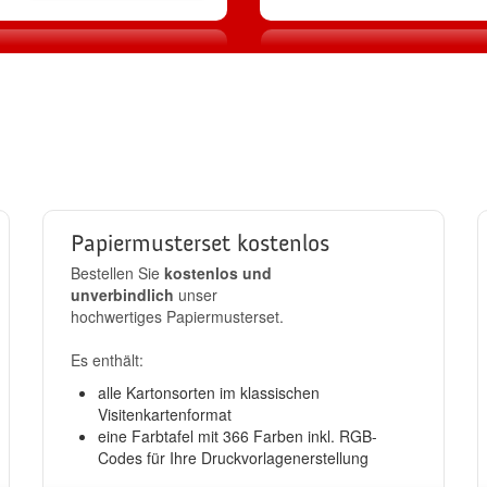
2
3
Produktion
Standard-Ver
llen
in 24h
kostenlos
Papiermusterset kostenlos
Bestellen Sie
kostenlos und
unverbindlich
unser
hochwertiges Papiermusterset.
Es enthält:
alle Kartonsorten im klassischen
Visitenkartenformat
eine Farbtafel mit 366 Farben inkl. RGB-
Codes für Ihre Druckvorlagenerstellung