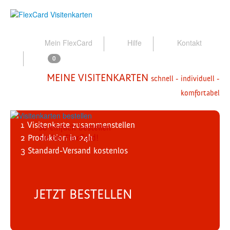
Mein FlexCard
Hilfe
Kontakt
0
MEINE VISITENKARTEN
schnell - individuell -
komfortabel
1
Visitenkarte zusammenstellen
So einfach bestellen
2
Produktion
Sie bei FlexCard!
in 24h
3
Standard-Versand
kostenlos
JETZT BESTELLEN