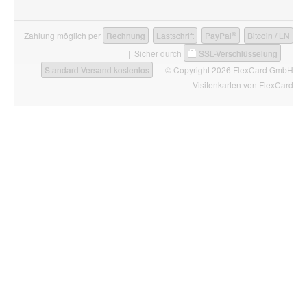
®
Zahlung möglich per
Rechnung
Lastschrift
PayPal
Bitcoin / LN
| Sicher durch
SSL-Verschlüsselung
|
Standard-Versand kostenlos
| © Copyright 2026 FlexCard GmbH
Visitenkarten
von FlexCard