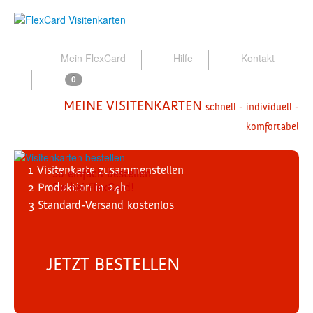
Mein FlexCard
Hilfe
Kontakt
0
MEINE VISITENKARTEN
schnell - individuell -
komfortabel
1
Visitenkarte zusammenstellen
So einfach bestellen
2
Produktion
Sie bei FlexCard!
in 24h
3
Standard-Versand
kostenlos
JETZT BESTELLEN