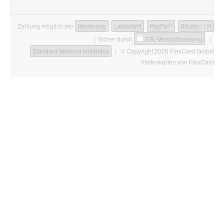
®
Zahlung möglich per
Rechnung
Lastschrift
PayPal
Bitcoin / LN
| Sicher durch
SSL-Verschlüsselung
|
Standard-Versand kostenlos
| © Copyright 2026 FlexCard GmbH
Visitenkarten
von FlexCard