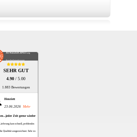
AUSGEZEICHNET
.org
Kundenbewertungen
SEHR GUT
4.90
/ 5.00
1.883 Bewertungen
Henriett
23.06.2026
Mehr
er...jeder Zeit gerne wieder
Lieferung kam schnell, problemlos
die Qualtität ausgezeichnet. Sehr zu