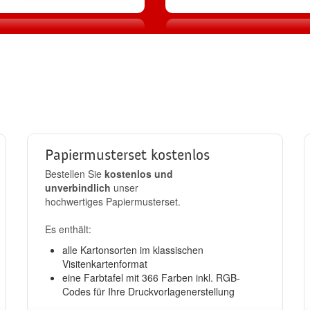
2
3
Produktion
Standard-Ver
llen
in 24h
kostenlos
Papiermusterset kostenlos
Bestellen Sie
kostenlos und
unverbindlich
unser
hochwertiges Papiermusterset.
Es enthält:
alle Kartonsorten im klassischen
Visitenkartenformat
eine Farbtafel mit 366 Farben inkl. RGB-
Codes für Ihre Druckvorlagenerstellung