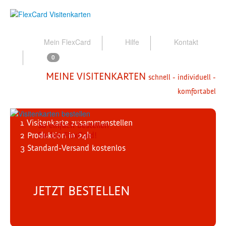
Mein FlexCard
Hilfe
Kontakt
0
MEINE VISITENKARTEN
schnell - individuell -
komfortabel
1
Visitenkarte zusammenstellen
So einfach bestellen
2
Produktion
Sie bei FlexCard!
in 24h
3
Standard-Versand
kostenlos
JETZT BESTELLEN