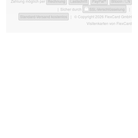
®
Zahlung möglich per
Rechnung
Lastschrift
PayPal
Bitcoin / LN
| Sicher durch
SSL-Verschlüsselung
|
Standard-Versand kostenlos
| © Copyright 2026 FlexCard GmbH
Visitenkarten
von FlexCard