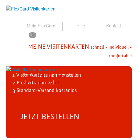
Mein FlexCard
Hilfe
Kontakt
0
MEINE VISITENKARTEN
schnell - individuell -
komfortabel
1
Visitenkarte zusammenstellen
So einfach bestellen
2
Produktion
Sie bei FlexCard!
in 24h
3
Standard-Versand
kostenlos
JETZT BESTELLEN