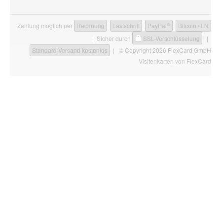
®
Zahlung möglich per
Rechnung
Lastschrift
PayPal
Bitcoin / LN
| Sicher durch
SSL-Verschlüsselung
|
Standard-Versand kostenlos
| © Copyright 2026 FlexCard GmbH
Visitenkarten
von FlexCard