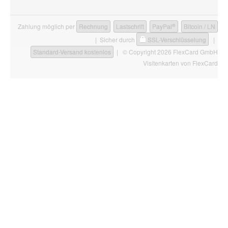
®
Zahlung möglich per
Rechnung
Lastschrift
PayPal
Bitcoin / LN
| Sicher durch
SSL-Verschlüsselung
|
Standard-Versand kostenlos
| © Copyright 2026 FlexCard GmbH
Visitenkarten
von FlexCard