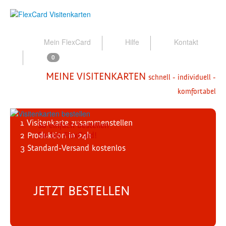
Mein FlexCard
Hilfe
Kontakt
0
MEINE VISITENKARTEN
schnell - individuell -
komfortabel
1
Visitenkarte zusammenstellen
So einfach bestellen
2
Produktion
Sie bei FlexCard!
in 24h
3
Standard-Versand
kostenlos
JETZT BESTELLEN