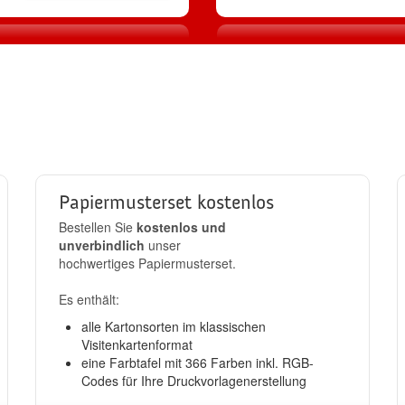
2
3
Produktion
Standard-Ver
llen
in 24h
kostenlos
Papiermusterset kostenlos
Bestellen Sie
kostenlos und
unverbindlich
unser
hochwertiges Papiermusterset.
Es enthält:
alle Kartonsorten im klassischen
Visitenkartenformat
eine Farbtafel mit 366 Farben inkl. RGB-
Codes für Ihre Druckvorlagenerstellung