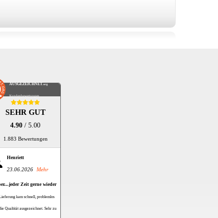
AUSGEZEICHNET
.org
Kundenbewertungen
SEHR GUT
4.90
/ 5.00
1.883 Bewertungen
Henriett
23.06.2026
Mehr
er...jeder Zeit gerne wieder
Lieferung kam schnell, problemlos
die Qualtität ausgezeichnet. Sehr zu