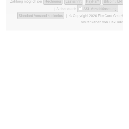
®
Zahlung möglich per
Rechnung
Lastschrift
PayPal
Bitcoin / LN
| Sicher durch
SSL-Verschlüsselung
|
Standard-Versand kostenlos
| © Copyright 2026 FlexCard GmbH
Visitenkarten
von FlexCard