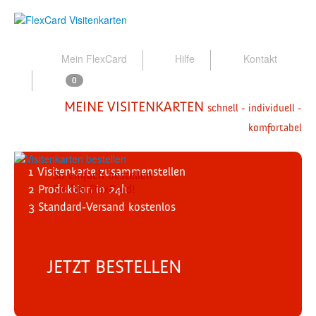
Mein FlexCard
Hilfe
Kontakt
0
MEINE VISITENKARTEN
schnell - individuell -
komfortabel
1
Visitenkarte zusammenstellen
So einfach bestellen
2
Produktion
Sie bei FlexCard!
in 24h
3
Standard-Versand
kostenlos
JETZT BESTELLEN