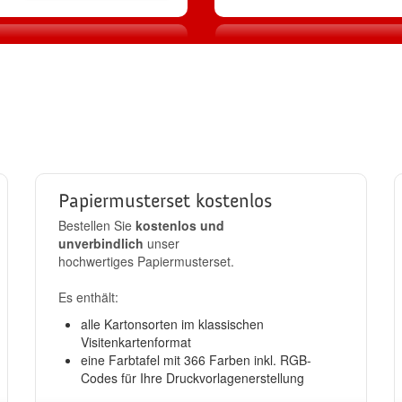
2
3
Produktion
Standard-Ver
llen
in 24h
kostenlos
Papiermusterset kostenlos
Bestellen Sie
kostenlos und
unverbindlich
unser
hochwertiges Papiermusterset.
Es enthält:
alle Kartonsorten im klassischen
Visitenkartenformat
eine Farbtafel mit 366 Farben inkl. RGB-
Codes für Ihre Druckvorlagenerstellung