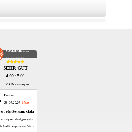
AUSGEZEICHNET
.org
Kundenbewertungen
SEHR GUT
4.90
/ 5.00
1.883 Bewertungen
Henriett
23.06.2026
Mehr
er...jeder Zeit gerne wieder
Lieferung kam schnell, problemlos
die Qualtität ausgezeichnet. Sehr zu