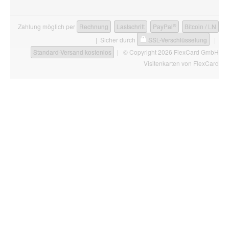
®
Zahlung möglich per
Rechnung
Lastschrift
PayPal
Bitcoin / LN
| Sicher durch
SSL-Verschlüsselung
|
Standard-Versand kostenlos
| © Copyright 2026 FlexCard GmbH
Visitenkarten
von FlexCard