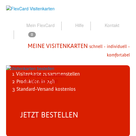
Mein FlexCard
Hilfe
Kontakt
0
MEINE VISITENKARTEN
schnell - individuell -
komfortabel
1
Visitenkarte zusammenstellen
So einfach bestellen
2
Produktion
Sie bei FlexCard!
in 24h
3
Standard-Versand
kostenlos
JETZT BESTELLEN