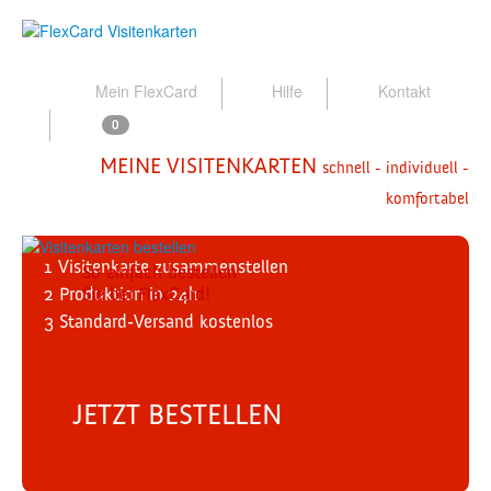
Mein FlexCard
Hilfe
Kontakt
0
MEINE VISITENKARTEN
schnell - individuell -
komfortabel
1
Visitenkarte zusammenstellen
So einfach bestellen
2
Produktion
Sie bei FlexCard!
in 24h
3
Standard-Versand
kostenlos
JETZT BESTELLEN