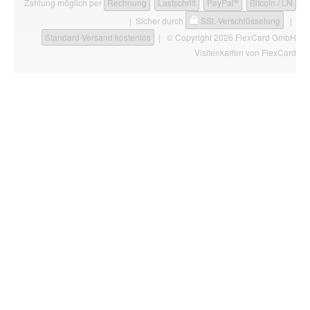
®
Zahlung möglich per
Rechnung
Lastschrift
PayPal
Bitcoin / LN
| Sicher durch
SSL-Verschlüsselung
|
Standard-Versand kostenlos
| © Copyright 2026 FlexCard GmbH
Visitenkarten
von FlexCard