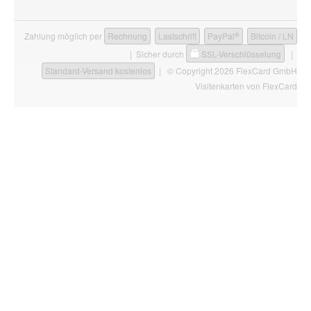
®
Zahlung möglich per
Rechnung
Lastschrift
PayPal
Bitcoin / LN
| Sicher durch
SSL-Verschlüsselung
|
Standard-Versand kostenlos
| © Copyright 2026 FlexCard GmbH
Visitenkarten
von FlexCard