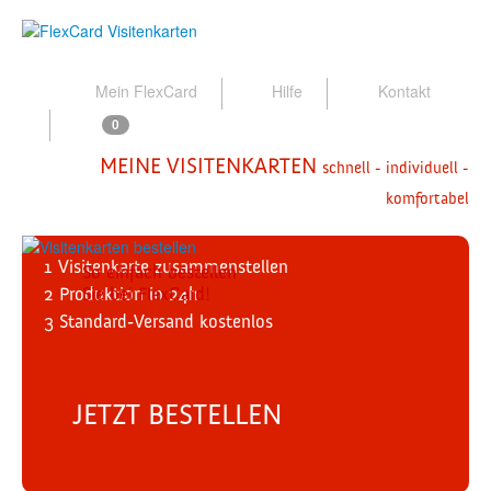
Mein FlexCard
Hilfe
Kontakt
0
MEINE VISITENKARTEN
schnell - individuell -
komfortabel
1
Visitenkarte zusammenstellen
So einfach bestellen
2
Produktion
Sie bei FlexCard!
in 24h
3
Standard-Versand
kostenlos
JETZT BESTELLEN