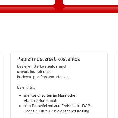
2
3
Produktion
Standard-Ver
llen
in 24h
kostenlos
Papiermusterset kostenlos
Bestellen Sie
kostenlos und
unverbindlich
unser
hochwertiges Papiermusterset.
Es enthält:
alle Kartonsorten im klassischen
Visitenkartenformat
eine Farbtafel mit 366 Farben inkl. RGB-
Codes für Ihre Druckvorlagenerstellung