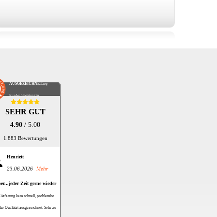
AUSGEZEICHNET
.org
Kundenbewertungen
SEHR GUT
4.90
/ 5.00
1.883 Bewertungen
Henriett
23.06.2026
Mehr
er...jeder Zeit gerne wieder
Lieferung kam schnell, problemlos
die Qualtität ausgezeichnet. Sehr zu