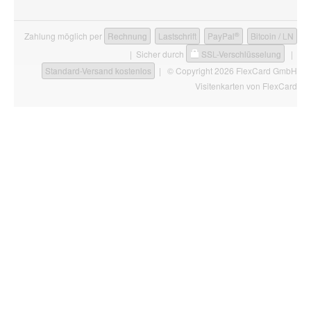
®
Zahlung möglich per
Rechnung
Lastschrift
PayPal
Bitcoin / LN
| Sicher durch
SSL-Verschlüsselung
|
Standard-Versand kostenlos
| © Copyright 2026 FlexCard GmbH
Visitenkarten
von FlexCard