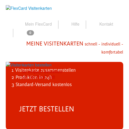
Mein FlexCard
Hilfe
Kontakt
0
MEINE VISITENKARTEN
schnell - individuell -
komfortabel
1
Visitenkarte zusammenstellen
So einfach bestellen
2
Produktion
Sie bei FlexCard!
in 24h
3
Standard-Versand
kostenlos
JETZT BESTELLEN