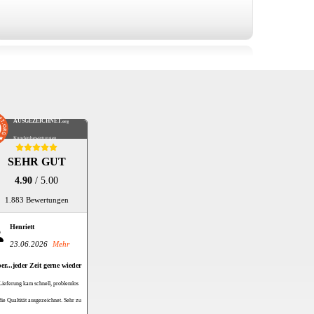
AUSGEZEICHNET
.org
Kundenbewertungen
SEHR GUT
4.90
/ 5.00
1.883 Bewertungen
Henriett
23.06.2026
Mehr
er...jeder Zeit gerne wieder
Lieferung kam schnell, problemlos
die Qualtität ausgezeichnet. Sehr zu