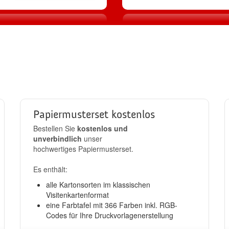
2
3
Produktion
Standard-Ver
llen
in 24h
kostenlos
Papiermusterset kostenlos
Bestellen Sie
kostenlos und
unverbindlich
unser
hochwertiges Papiermusterset.
Es enthält:
alle Kartonsorten im klassischen
Visitenkartenformat
eine Farbtafel mit 366 Farben inkl. RGB-
Codes für Ihre Druckvorlagenerstellung